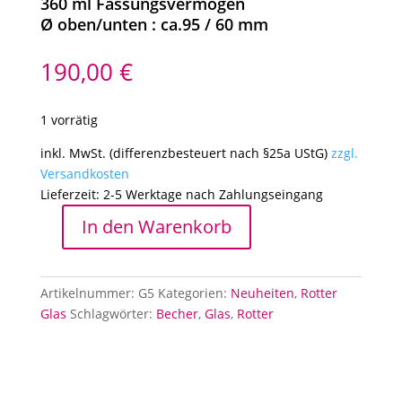
360 ml Fassungsvermögen
Ø oben/unten : ca.95 / 60 mm
190,00
€
1 vorrätig
inkl. MwSt. (differenzbesteuert nach §25a UStG)
zzgl.
Versandkosten
Lieferzeit:
2-5 Werktage nach Zahlungseingang
In den Warenkorb
Becher
Carl
Rotter
Artikelnummer:
G5
Kategorien:
Neuheiten
,
Rotter
Lübeck,
Glas
Schlagwörter:
Becher
,
Glas
,
Rotter
Glas
5
Menge