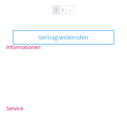
1
2
→
Vertrag widerrufen
Informationen
AGB
Datenschutzerklärung
Impressum
Widerrufsrecht
© Lütte Schatulle, Robert Glezer
Service
Öffnungszeiten
Kontakt