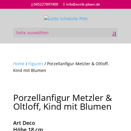
045227897400
info@antik-ploen.de
Seite auswählen
Home
/
Figuren
/ Porzellanfigur Metzler & Oltloff,
Kind mit Blumen
Porzellanfigur Metzler &
Oltloff, Kind mit Blumen
Art Deco
Höhe 18 cm