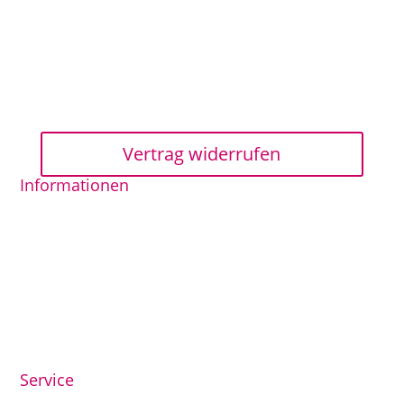
Vertrag widerrufen
Informationen
AGB
Datenschutzerklärung
Impressum
Widerrufsrecht
© Lütte Schatulle, Robert Glezer
Service