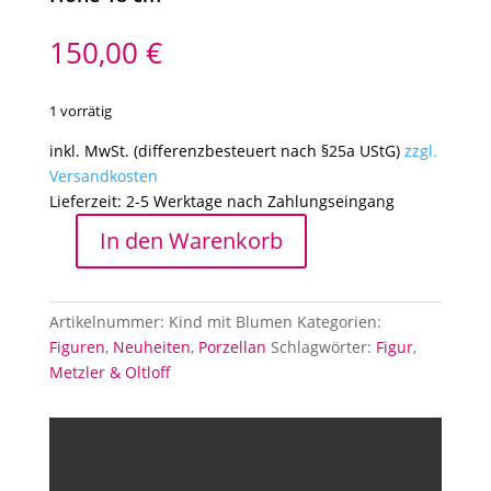
150,00
€
1 vorrätig
inkl. MwSt. (differenzbesteuert nach §25a UStG)
zzgl.
Versandkosten
Lieferzeit:
2-5 Werktage nach Zahlungseingang
In den Warenkorb
Porzellanfigur
Metzler
&
Artikelnummer:
Kind mit Blumen
Kategorien:
Oltloff,
Figuren
,
Neuheiten
,
Porzellan
Schlagwörter:
Figur
,
Kind
Metzler & Oltloff
mit
Blumen
Menge