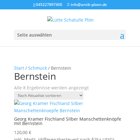
045227897400
info@antik-ploen.de
Seite auswählen
Start
/
Schmuck
/ Bernstein
Bernstein
Nach
Alle 8 Ergebnisse werden angezeigt
Aktualität
sortiert
Georg Kramer Fischland Silber Manschettenknöpfe
mit Bernstein
120,00
€
inkl. MwSt. (differenzbesteuert nach §25a UStG)