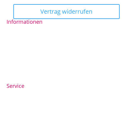
Vertrag widerrufen
Informationen
AGB
Datenschutzerklärung
Impressum
Widerrufsrecht
© Lütte Schatulle, Robert Glezer
Service
Öffnungszeiten
Kontakt
Mein Konto
Kasse