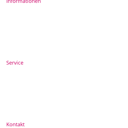
Informationen
AGB
Datenschutzerklärung
Impressum
Widerrufsrecht
© Lütte Schatulle, Robert Glezer
Service
Öffnungszeiten
Kontakt
Mein Konto
Kasse
Versand & Zahlung
Kontakt